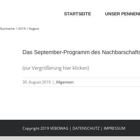
Zum
Inhalt
STARTSEITE
UNSER PENNEN
springen
Startseite
2019
August
Das September-Programm des Nachbarschaftstr
(zur Vergrößerung hier klicken)
30. August 2019
|
Allgemein
Copyright 2019 VEBOWAG |
DATENSCHUTZ
|
IMPRESSUM