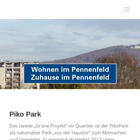
Zum
Inhalt
springen
Piko Park
Das zweite „Grüne Projekt“ im Quartier ist der PikoPark
als naturnaher Park „vor der Haustür“ zum Mitmachen
und Verweilen. Er entstand ab Herbst 2017 unter