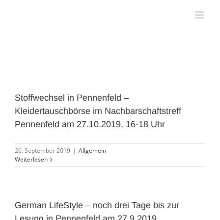
Zum
Inhalt
springen
Stoffwechsel in Pennenfeld –
Kleidertauschbörse im Nachbarschaftstreff
Pennenfeld am 27.10.2019, 16-18 Uhr
26. September 2019
|
Allgemein
Weiterlesen
German LifeStyle – noch drei Tage bis zur
Lesung in Pennenfeld am 27.9.2019