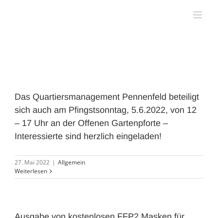
Zum
Inhalt
springen
Das Quartiersmanagement Pennenfeld beteiligt
sich auch am Pfingstsonntag, 5.6.2022, von 12
– 17 Uhr an der Offenen Gartenpforte –
Interessierte sind herzlich eingeladen!
27. Mai 2022
|
Allgemein
Weiterlesen
Ausgabe von kostenlosen FFP2 Masken für